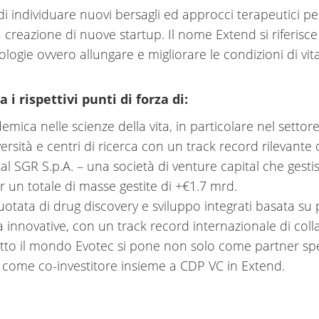
di individuare nuovi bersagli ed approcci terapeutici p
a creazione di nuove startup. Il nome Extend si riferisce 
ologie ovvero allungare e migliorare le condizioni di vita
 i rispettivi punti di forza di:
mica nelle scienze della vita, in particolare nel settore
ersità e centri di ricerca con un track record rilevante d
 SGR S.p.A. – una società di venture capital che gestisc
r un totale di masse gestite di +€1.7 mrd.
uotata di drug discovery e sviluppo integrati basata su
ca innovative, con un track record internazionale di col
tto il mondo Evotec si pone non solo come partner spe
 come co-investitore insieme a CDP VC in Extend.