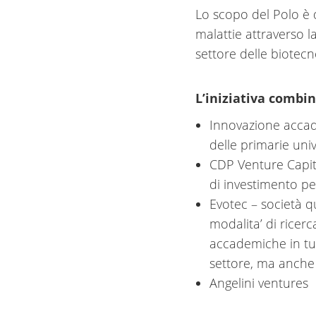
Lo scopo del Polo è 
malattie attraverso l
settore delle biotecn
L’iniziativa combina
Innovazione accade
delle primarie univ
CDP Venture Capital
di investimento pe
Evotec – società q
modalita’ di ricer
accademiche in tu
settore, ma anche
Angelini ventures